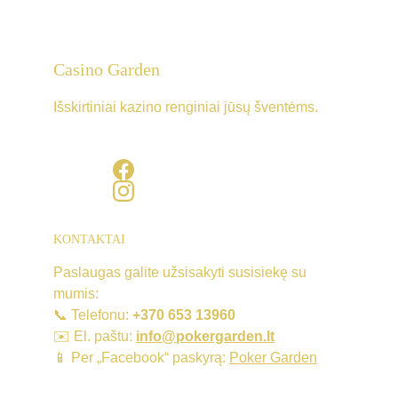
Casino Garden
Išskirtiniai kazino renginiai jūsų šventėms.
KONTAKTAI
Paslaugas galite užsisakyti susisiekę su 
mumis:
📞 Telefonu: 
+370 653 13960
✉️ El. paštu: 
info@pokergarden.lt
📱 Per „Facebook“ paskyrą: 
Poker Garden