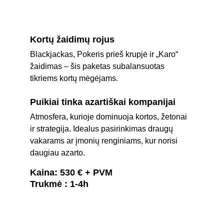
Kortų žaidimų rojus
Blackjackas, Pokeris prieš krupjė ir „Karo“ 
žaidimas – šis paketas subalansuotas 
tikriems kortų mėgėjams.
Puikiai tinka azartiškai kompanijai
Atmosfera, kurioje dominuoja kortos, žetonai 
ir strategija. Idealus pasirinkimas draugų 
vakarams ar įmonių renginiams, kur norisi 
daugiau azarto.
Kaina: 530 € + PVM
Trukmė : 1-4h